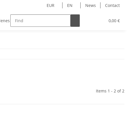
EUR
EN
News
Contact
denes
Hersteller
Beispielseite
Customers o
0,00 €
Items 1 - 2 of 2